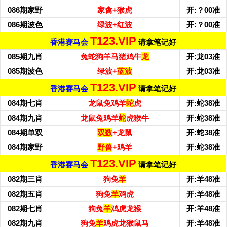
086期家野
家禽+猴虎
开:？00准
086期波色
绿波+红波
开:？00准
T123.VIP
香港赛马会
请拿笔记好
085期九肖
兔蛇狗羊马猪鸡牛
龙
开:龙03准
085期波色
绿波+
蓝波
开:龙03准
T123.VIP
香港赛马会
请拿笔记好
084期七肖
龙鼠兔鸡羊
蛇
虎
开:蛇38准
084期九肖
龙鼠兔鸡羊
蛇
虎猴牛
开:蛇38准
084期单双
双数
+龙鼠
开:蛇38准
084期家野
野兽
+鸡羊
开:蛇38准
T123.VIP
香港赛马会
请拿笔记好
082期三肖
狗兔
羊
开:羊48准
082期五肖
狗兔
羊
鸡虎
开:羊48准
082期七肖
狗兔
羊
鸡虎龙猴
开:羊48准
082期九肖
狗兔
羊
鸡虎龙猴鼠马
开:羊48准