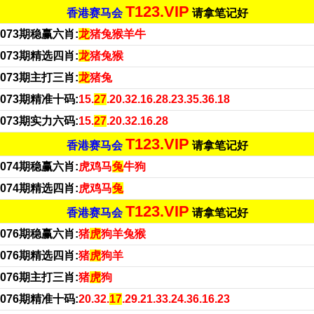
T123.VIP
香港赛马会
请拿笔记好
073期稳赢六肖:
龙
猪兔猴羊牛
073期精选四肖:
龙
猪兔猴
073期主打三肖:
龙
猪兔
073期精准十码:
15.
27
.20.32.16.28.23.35.36.18
073期实力六码:
15.
27
.20.32.16.28
T123.VIP
香港赛马会
请拿笔记好
074期稳赢六肖:
虎鸡马
兔
牛狗
074期精选四肖:
虎鸡马
兔
T123.VIP
香港赛马会
请拿笔记好
076期稳赢六肖:
猪
虎
狗羊兔猴
076期精选四肖:
猪
虎
狗羊
076期主打三肖:
猪
虎
狗
076期精准十码:
20.32.
17
.29.21.33.24.36.16.23