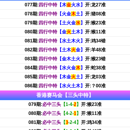
077期:
四行中特
【木
金
火水】
开:龙27准
078期:
四行中特
【火金
木
土】
开:猪08准
079期:
四行中特
【土火金
水
】
开:猴23准
080期:
四行中特
【金
火
土木】
开:猴11准
081期:
四行中特
【水土木火】
开:鸡34错
082期:
四行中特
【土木
火
金】
开:羊48准
083期:
四行中特
【金木土火】
开:猴23错
084期:
四行中特
【水火金
木
】
开:蛇38准
085期:
四行中特
【木金
火
土】
开:龙03准
086期:
四行中特
【水火土木】
开:？00准
香港赛马会【三头中特】
079期:
必中三头
【1-4-
2
】
开:猴23准
080期:
必中三头
【4-2-
1
】
开:猴11准
081期:
必中三头
【
3
-2-4】
开:鸡34准