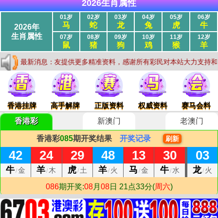
2026生肖属性
01岁
02岁
03岁
04岁
05岁
06岁
马
蛇
龙
兔
虎
牛
2026年
生肖属性
07岁
08岁
09岁
10岁
11岁
12岁
鼠
猪
狗
鸡
猴
羊
给彩民朋友提供更多精准资料，感谢所有彩民对本站大力支持和关注。因版面
最新消息：
香港挂牌
高手解牌
正版资料
权威资料
赛马会料