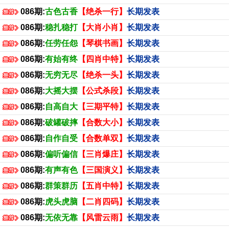
086期:
古色古香
【绝杀一行】
长期发表
086期:
稳扎稳打
【大肖小肖】
长期发表
086期:
任劳任怨
【琴棋书画】
长期发表
086期:
有始有终
【四肖中特】
长期发表
086期:
无穷无尽
【绝杀一头】
长期发表
086期:
大摇大摆
【公式杀段】
长期发表
086期:
自高自大
【三期平特】
长期发表
086期:
破罐破摔
【合数大小】
长期发表
086期:
自作自受
【合数单双】
长期发表
086期:
偏听偏信
【三肖爆庄】
长期发表
086期:
有声有色
【三国演义】
长期发表
086期:
群策群历
【五肖中特】
长期发表
086期:
虎头虎脑
【二肖四码】
长期发表
086期:
无依无靠
【风雷云雨】
长期发表