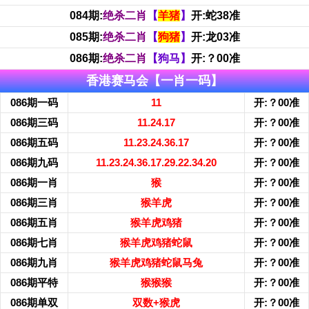
084期:
绝杀二肖
【
羊猪
】
开:蛇38准
085期:
绝杀二肖
【
狗猪
】
开:龙03准
086期:
绝杀二肖
【狗马】
开:？00准
香港赛马会【一肖一码】
086期一码
11
开:？00准
086期三码
11.24.17
开:？00准
086期五码
11.23.24.36.17
开:？00准
086期九码
11.23.24.36.17.29.22.34.20
开:？00准
086期一肖
猴
开:？00准
086期三肖
猴羊虎
开:？00准
086期五肖
猴羊虎鸡猪
开:？00准
086期七肖
猴羊虎鸡猪蛇鼠
开:？00准
086期九肖
猴羊虎鸡猪蛇鼠马兔
开:？00准
086期平特
猴猴猴
开:？00准
086期单双
双数+猴虎
开:？00准