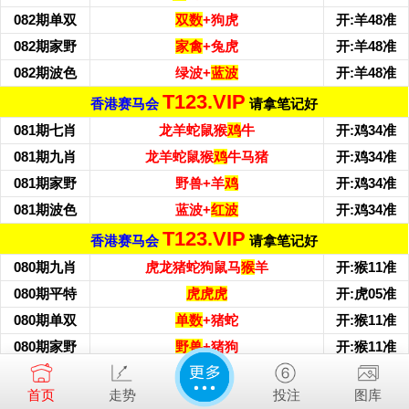
082期单双
双数
+狗虎
开:羊48准
082期家野
家禽
+兔虎
开:羊48准
082期波色
绿波+
蓝波
开:羊48准
T123.VIP
香港赛马会
请拿笔记好
081期七肖
龙羊蛇鼠猴
鸡
牛
开:鸡34准
081期九肖
龙羊蛇鼠猴
鸡
牛马猪
开:鸡34准
081期家野
野兽+羊
鸡
开:鸡34准
081期波色
蓝波+
红波
开:鸡34准
T123.VIP
香港赛马会
请拿笔记好
080期九肖
虎龙猪蛇狗鼠马
猴
羊
开:猴11准
080期平特
虎虎虎
开:虎05准
080期单双
单数
+猪蛇
开:猴11准
080期家野
野兽
+猪狗
开:猴11准
080期波色
绿波
+蓝波
开:猴11准
首页
走势
投注
图库
T123.VIP
香港赛马会
请拿笔记好