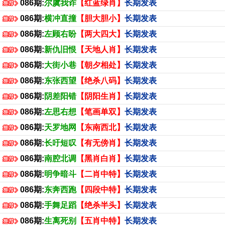
086期:
尔虞我诈
【红蓝绿肖】
长期发表
086期:
横冲直撞
【胆大胆小】
长期发表
086期:
左顾右盼
【两大四大】
长期发表
086期:
新仇旧恨
【天地人肖】
长期发表
086期:
大街小巷
【朝夕相处】
长期发表
086期:
东张西望
【绝杀八码】
长期发表
086期:
阴差阳错
【阴阳生肖】
长期发表
086期:
左思右想
【笔画单双】
长期发表
086期:
天罗地网
【东南西北】
长期发表
086期:
长吁短叹
【有无傍肖】
长期发表
086期:
南腔北调
【黑肖白肖】
长期发表
086期:
明争暗斗
【二肖中特】
长期发表
086期:
东奔西跑
【四段中特】
长期发表
086期:
手舞足蹈
【绝杀半头】
长期发表
086期:
生离死别
【五肖中特】
长期发表