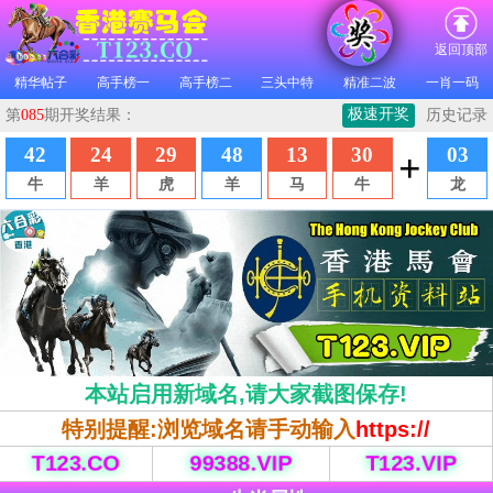
返回顶部
精华帖子
高手榜一
高手榜二
三头中特
精准二波
一肖一码
本站启用新域名,请大家截图保存!
特别提醒:浏览域名请手动输入
https://
T123.CO
99388.VIP
T123.VIP