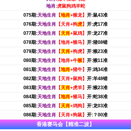
地肖:
虎鼠狗鸡羊蛇
075期:
天地生肖
【
地肖
+猴龙】
开:鼠43准
076期:
天地生肖
【天肖+狗
虎
】
开:虎17准
077期:
天地生肖
【
天肖
+鼠鸡】
开:龙27准
078期:
天地生肖
【地肖+猴马】
开:猪08错
079期:
天地生肖
【
天肖
+狗虎】
开:猴23准
080期:
天地生肖
【地肖+牛
猴
】
开:猴11准
081期:
天地生肖
【
地肖
+猪牛】
开:鸡34准
082期:
天地生肖
【天肖+鼠狗】
开:羊48错
083期:
天地生肖
【
天肖
+虎羊】
开:猴23准
084期:
天地生肖
【
地肖
+猴马】
开:蛇38准
085期:
天地生肖
【
天肖
+鸡狗】
开:龙03准
086期:
天地生肖
【天肖+狗鼠】
开:？00准
香港赛马会【精准二波】