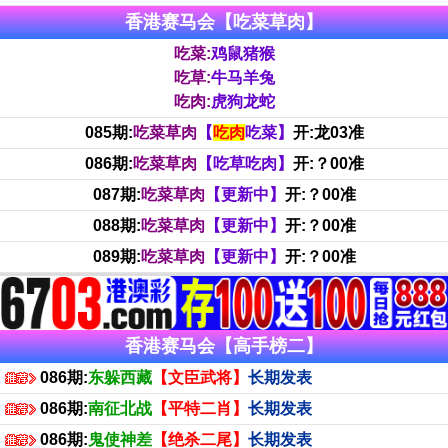
香港赛马会【吃菜草肉】
吃菜:
鸡鼠猪猴
吃草:
牛马羊兔
吃肉:
虎狗龙蛇
085期:
吃菜草肉
【
吃肉
吃菜】
开:龙03准
086期:
吃菜草肉
【吃草吃肉】
开:？00准
087期:
吃菜草肉
【更新中】
开:？00准
088期:
吃菜草肉
【更新中】
开:？00准
089期:
吃菜草肉
【更新中】
开:？00准
香港赛马会【高手榜二】
086期:
东躲西藏
【文臣武将】
长期发表
086期:
南征北战
【平特二肖】
长期发表
086期:
鬼使神差
【绝杀二尾】
长期发表