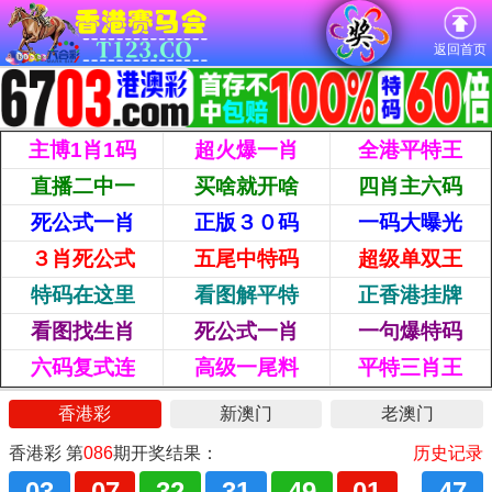
返回首页
主博1肖1码
超火爆一肖
全港平特王
直播二中一
买啥就开啥
四肖主六码
死公式一肖
正版３０码
一码大曝光
３肖死公式
五尾中特码
超级单双王
特码在这里
看图解平特
正香港挂牌
看图找生肖
死公式一肖
一句爆特码
六码复式连
高级一尾料
平特三肖王