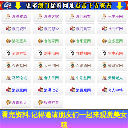
澳彩资源
澳彩之家
澳门彩客
王中王网
澳门资料
澳门彩经
澳门葡京
状元红网
港澳宝典
老管家网
老顽童网
金多宝网
诸葛神算
刘半仙网
救世祖网
掌中彩网
金虎堂网
大三巴网
百彩通网
横财富网
马经论坛
老夫子网
中彩堂网
天机老人
澳藏宝阁
澳洪七公
澳百顺网
奇人中特
澳铁算盘
报彩神童
看完资料,记得邀请朋友们一起来观赏美女
哦