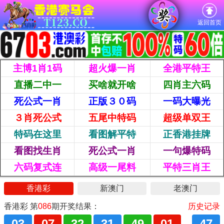
返回首页
主博1肖1码
超火爆一肖
全港平特王
直播二中一
买啥就开啥
四肖主六码
死公式一肖
正版３０码
一码大曝光
３肖死公式
五尾中特码
超级单双王
特码在这里
看图解平特
正香港挂牌
看图找生肖
死公式一肖
一句爆特码
六码复式连
高级一尾料
平特三肖王