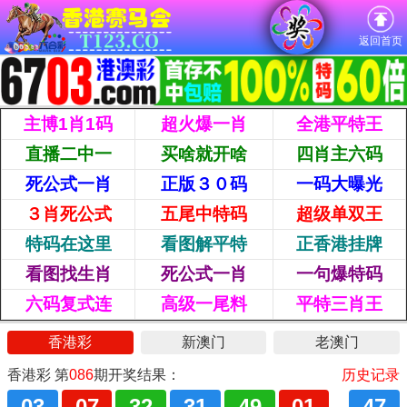
返回首页
主博1肖1码
超火爆一肖
全港平特王
直播二中一
买啥就开啥
四肖主六码
死公式一肖
正版３０码
一码大曝光
３肖死公式
五尾中特码
超级单双王
特码在这里
看图解平特
正香港挂牌
看图找生肖
死公式一肖
一句爆特码
六码复式连
高级一尾料
平特三肖王