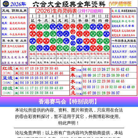
香港赛马会【特别说明】
本论坛所提供的内容、资料、图片和资讯，只应用在合法
的⑥合彩资料探讨，暂不适用于其它，外围博彩和使用。
特此声明！
论坛免责声明：以上所有广告内容均为赞助商提供，本站