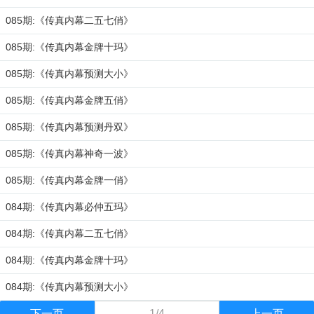
085期:《传真内幕二五七俏》
085期:《传真内幕金牌十玛》
085期:《传真内幕预测大小》
085期:《传真内幕金牌五俏》
085期:《传真内幕预测丹双》
085期:《传真内幕神奇一波》
085期:《传真内幕金牌一俏》
084期:《传真内幕必仲五玛》
084期:《传真内幕二五七俏》
084期:《传真内幕金牌十玛》
084期:《传真内幕预测大小》
下一页
1/4
上一页