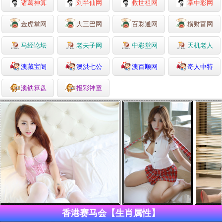
诸葛神算
刘半仙网
救世祖网
掌中彩网
金虎堂网
大三巴网
百彩通网
横财富网
马经论坛
老夫子网
中彩堂网
天机老人
澳藏宝阁
澳洪七公
澳百顺网
奇人中特
澳铁算盘
报彩神童
香港赛马会【生肖属性】