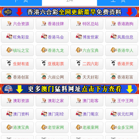
六合资源
香港挂牌
特区总站
香港跑狗
旺角彩皇
香港马会
博发世家
凤凰信息
镇坛之宝
香港九龙
六合宝典
香港华人
生财有道
亚视彩票
二四六彩
香港开奖
香港创富
六叔公网
天天好彩
香港彩富
澳彩资源
澳彩之家
澳门彩客
王中王网
澳门资料
澳门彩经
澳门葡京
状元红网
港澳宝典
老管家网
老顽童网
金多宝网