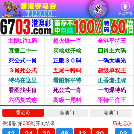
返回首页
主博1肖1码
超火爆一肖
全港平特王
直播二中一
买啥就开啥
四肖主六码
死公式一肖
正版３０码
一码大曝光
３肖死公式
五尾中特码
超级单双王
特码在这里
看图解平特
正香港挂牌
看图找生肖
死公式一肖
一句爆特码
六码复式连
高级一尾料
平特三肖王