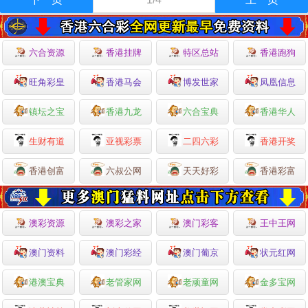
六合资源
香港挂牌
特区总站
香港跑狗
旺角彩皇
香港马会
博发世家
凤凰信息
镇坛之宝
香港九龙
六合宝典
香港华人
生财有道
亚视彩票
二四六彩
香港开奖
香港创富
六叔公网
天天好彩
香港彩富
澳彩资源
澳彩之家
澳门彩客
王中王网
澳门资料
澳门彩经
澳门葡京
状元红网
港澳宝典
老管家网
老顽童网
金多宝网