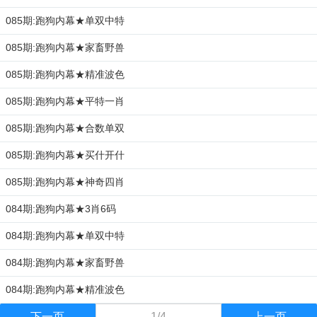
085期:跑狗内幕★单双中特
085期:跑狗内幕★家畜野兽
085期:跑狗内幕★精准波色
085期:跑狗内幕★平特一肖
085期:跑狗内幕★合数单双
085期:跑狗内幕★买什开什
085期:跑狗内幕★神奇四肖
084期:跑狗内幕★3肖6码
084期:跑狗内幕★单双中特
084期:跑狗内幕★家畜野兽
084期:跑狗内幕★精准波色
下一页
1/4
上一页