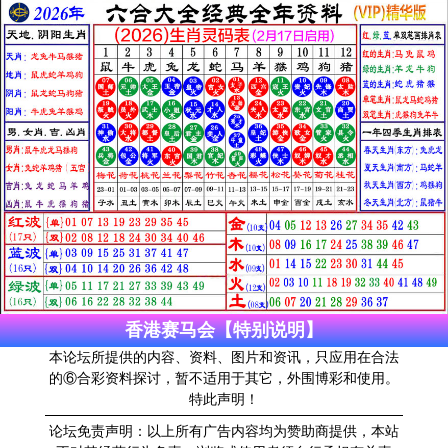
香港赛马会【特别说明】
本论坛所提供的内容、资料、图片和资讯，只应用在合法
的⑥合彩资料探讨，暂不适用于其它，外围博彩和使用。
特此声明！
论坛免责声明：以上所有广告内容均为赞助商提供，本站