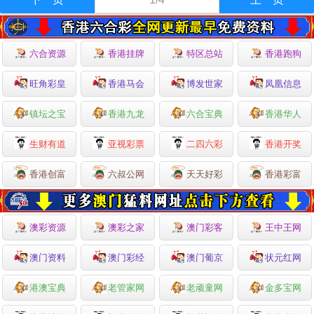
六合资源
香港挂牌
特区总站
香港跑狗
旺角彩皇
香港马会
博发世家
凤凰信息
镇坛之宝
香港九龙
六合宝典
香港华人
生财有道
亚视彩票
二四六彩
香港开奖
香港创富
六叔公网
天天好彩
香港彩富
澳彩资源
澳彩之家
澳门彩客
王中王网
澳门资料
澳门彩经
澳门葡京
状元红网
港澳宝典
老管家网
老顽童网
金多宝网