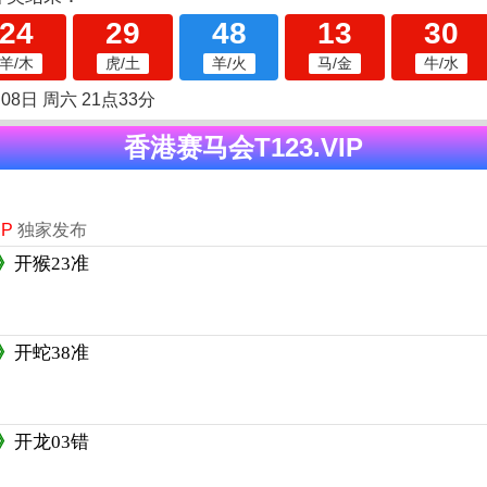
香港赛马会
T123.VIP
IP
独家发布
》
开猴23准
》
开蛇38准
》
开龙03错