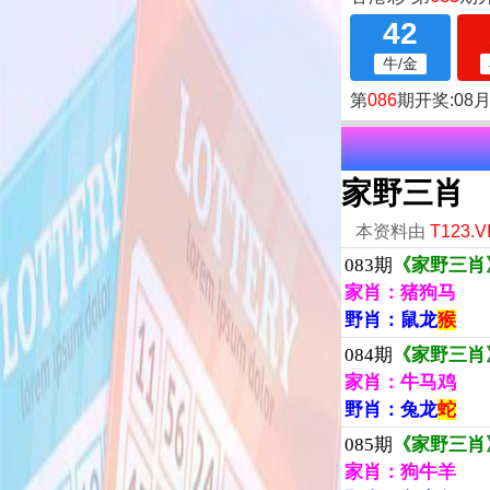
家野三肖
本资料由
T123.V
083期
《家野三肖
家肖：猪狗马
野肖：鼠龙
猴
084期
《家野三肖
家肖：牛马鸡
野肖：兔龙
蛇
085期
《家野三肖
家肖：狗牛羊