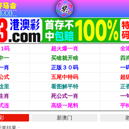
肖1码
超火爆一肖
全
中一
买啥就开啥
四
一肖
正版３０码
一
公式
五尾中特码
超
这里
看图解平特
正
生肖
死公式一肖
一
式连
高级一尾料
平