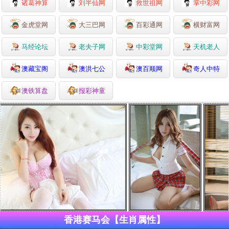
诸葛神算
刘半仙网
救世祖网
掌中彩网
金虎堂网
大三巴网
百彩通网
横财富网
马经论坛
老夫子网
中彩堂网
天机老人
澳藏宝阁
澳洪七公
澳百顺网
奇人中特
澳铁算盘
报彩神童
香港赛马会【生肖属性】