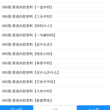
086期:香港内部资料【一波中特】
086期:香港内部资料【三头中特】
085期:香港内部资料【特码大小】
085期:香港内部资料【一句爆特码】
085期:香港内部资料【必中生肖】
085期:香港内部资料【绝杀12码】
085期:香港内部资料【单双中特】
085期:香港内部资料【买什么开什么】
085期:香港内部资料【①肖中平特】
085期:香港内部资料【六肖中特】
085期:香港内部资料【家畜野兽】
下一页
1/5
上一页