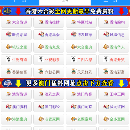
六合资源
香港挂牌
特区总站
香港跑狗
旺角彩皇
香港马会
博发世家
凤凰信息
镇坛之宝
香港九龙
六合宝典
香港华人
生财有道
亚视彩票
二四六彩
香港开奖
香港创富
六叔公网
天天好彩
香港彩富
澳彩资源
澳彩之家
澳门彩客
王中王网
澳门资料
澳门彩经
澳门葡京
状元红网
港澳宝典
老管家网
老顽童网
金多宝网