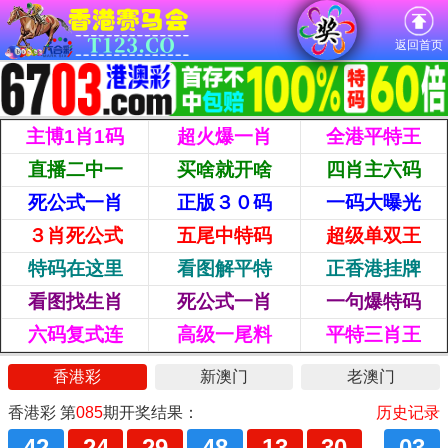
返回首页
主博1肖1码
超火爆一肖
全港平特王
直播二中一
买啥就开啥
四肖主六码
死公式一肖
正版３０码
一码大曝光
３肖死公式
五尾中特码
超级单双王
特码在这里
看图解平特
正香港挂牌
看图找生肖
死公式一肖
一句爆特码
六码复式连
高级一尾料
平特三肖王