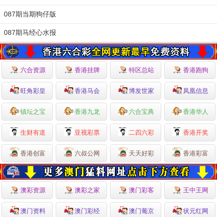
087期当期狗仔版
087期马经心水报
六合资源
香港挂牌
特区总站
香港跑狗
旺角彩皇
香港马会
博发世家
凤凰信息
镇坛之宝
香港九龙
六合宝典
香港华人
生财有道
亚视彩票
二四六彩
香港开奖
香港创富
六叔公网
天天好彩
香港彩富
澳彩资源
澳彩之家
澳门彩客
王中王网
澳门资料
澳门彩经
澳门葡京
状元红网