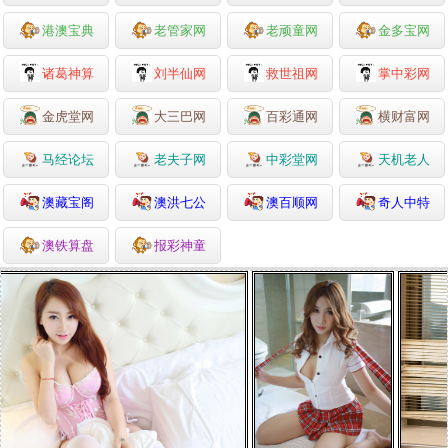
港澳宝典
老管家网
老顽童网
金多宝网
诸葛神算
刘半仙网
救世祖网
掌中彩网
金虎堂网
大三巴网
百彩通网
横财富网
马经论坛
老夫子网
中彩堂网
天机老人
澳藏宝阁
澳洪七公
澳百顺网
奇人中特
澳铁算盘
报彩神童