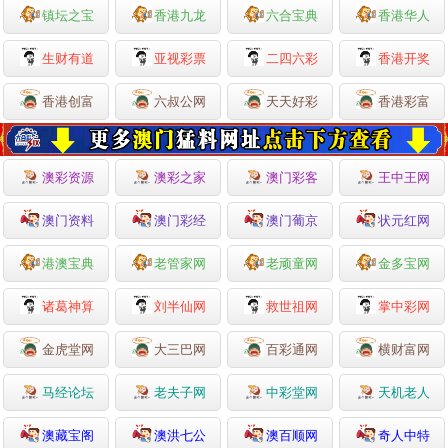
镇坛之宝
香港九龙
六合宝典
香港华人
生财有道
亚视彩票
二四六彩
香港开奖
香港创富
六叔公网
天天好彩
香港彩富
澳彩资源
澳彩之家
澳门彩客
王中王网
澳门资料
澳门彩经
澳门葡京
状元红网
港澳宝典
老管家网
老顽童网
金多宝网
诸葛神算
刘半仙网
救世祖网
掌中彩网
金虎堂网
大三巴网
百彩通网
横财富网
马经论坛
老夫子网
中彩堂网
天机老人
澳藏宝阁
澳洪七公
澳百顺网
奇人中特