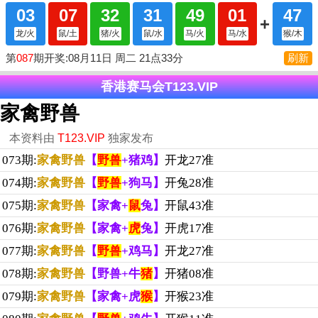
香港赛马会
T123.VIP
家禽野兽
本资料由
T123.VIP
独家发布
073期:
家禽野兽
【
野兽
+猪鸡】
开龙27准
074期:
家禽野兽
【
野兽
+狗马】
开兔28准
075期:
家禽野兽
【家禽+
鼠
兔】
开鼠43准
076期:
家禽野兽
【家禽+
虎
兔】
开虎17准
077期:
家禽野兽
【
野兽
+鸡马】
开龙27准
078期:
家禽野兽
【野兽+牛
猪
】
开猪08准
079期:
家禽野兽
【家禽+虎
猴
】
开猴23准