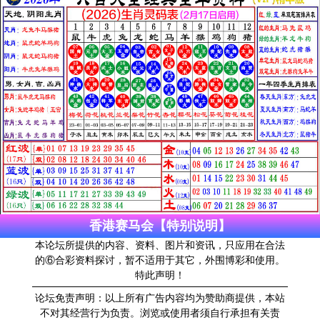
香港赛马会【特别说明】
本论坛所提供的内容、资料、图片和资讯，只应用在合法
的⑥合彩资料探讨，暂不适用于其它，外围博彩和使用。
特此声明！
论坛免责声明：以上所有广告内容均为赞助商提供，本站
不对其经营行为负责。浏览或使用者须自行承担有关责