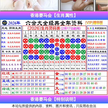
香港赛马会【生肖属性】
香港赛马会【特别说明】
本论坛所提供的内容、资料、图片和资讯，只应用在合法