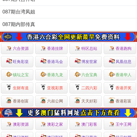
087期台湾凤姐
087期内部传真
六合资源
香港挂牌
特区总站
香港跑狗
旺角彩皇
香港马会
博发世家
凤凰信息
镇坛之宝
香港九龙
六合宝典
香港华人
生财有道
亚视彩票
二四六彩
香港开奖
香港创富
六叔公网
天天好彩
香港彩富
澳彩资源
澳彩之家
澳门彩客
王中王网