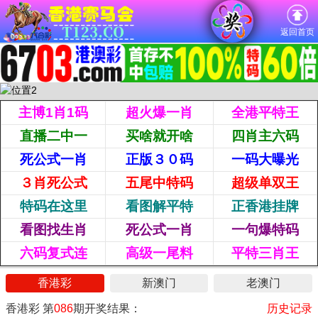
返回首页
主博1肖1码
超火爆一肖
全港平特王
直播二中一
买啥就开啥
四肖主六码
死公式一肖
正版３０码
一码大曝光
３肖死公式
五尾中特码
超级单双王
特码在这里
看图解平特
正香港挂牌
看图找生肖
死公式一肖
一句爆特码
六码复式连
高级一尾料
平特三肖王