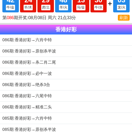
香港好彩
086期:香港好彩→六肖中特
086期:香港好彩→原创杀半波
086期:香港好彩→杀二肖二尾
086期:香港好彩→必中一波
086期:香港好彩→绝杀3合
086期:香港好彩→六尾中特
086期:香港好彩→精准二头
085期:香港好彩→六肖中特
085期:香港好彩→原创杀半波