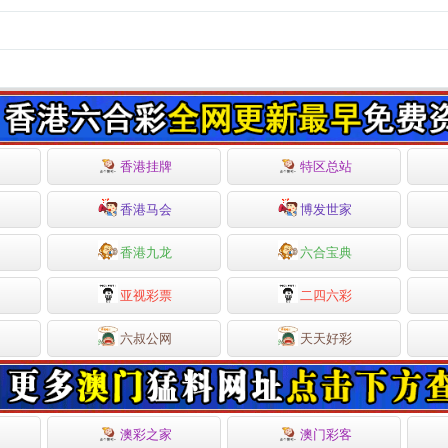
香港挂牌
特区总站
香港马会
博发世家
香港九龙
六合宝典
亚视彩票
二四六彩
六叔公网
天天好彩
澳彩之家
澳门彩客