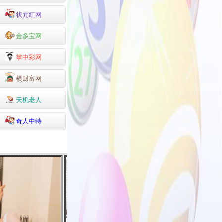
状元红网
金多宝网
掌中彩网
横财富网
天机老人
奇人中特