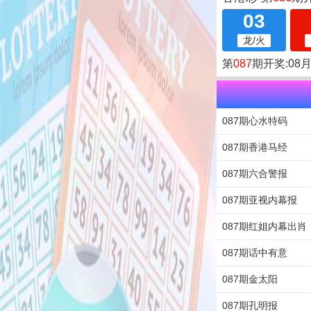
087期心水特码
087期香港马经
087期六合警报
087期亚视内幕报
087期红姐内幕出肖
087期话中有意
087期金太阳
087期孔明报