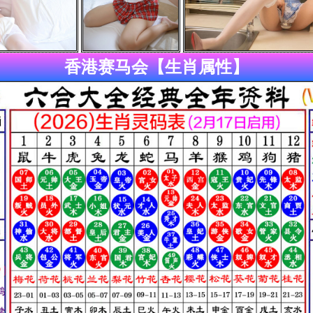
香港赛马会【生肖属性】