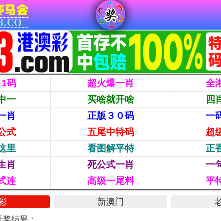
肖1码
超火爆一肖
全
中一
买啥就开啥
四
一肖
正版３０码
一
公式
五尾中特码
超
这里
看图解平特
正
生肖
死公式一肖
一
式连
高级一尾料
平