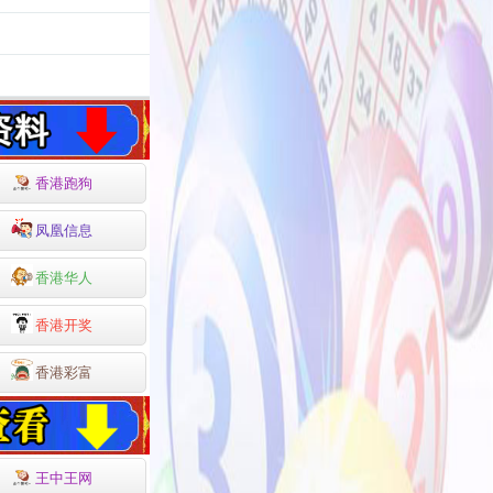
香港跑狗
凤凰信息
香港华人
香港开奖
香港彩富
王中王网