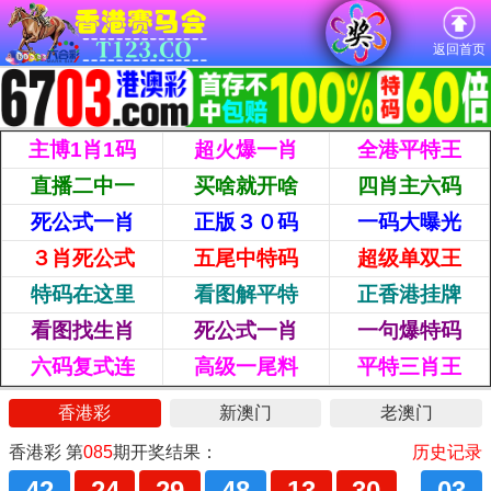
返回首页
主博1肖1码
超火爆一肖
全港平特王
直播二中一
买啥就开啥
四肖主六码
死公式一肖
正版３０码
一码大曝光
３肖死公式
五尾中特码
超级单双王
特码在这里
看图解平特
正香港挂牌
看图找生肖
死公式一肖
一句爆特码
六码复式连
高级一尾料
平特三肖王