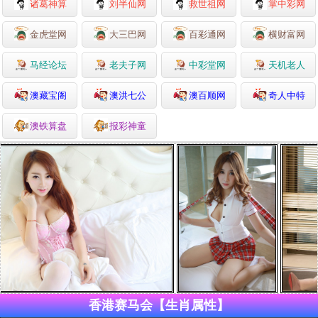
诸葛神算
刘半仙网
救世祖网
掌中彩网
金虎堂网
大三巴网
百彩通网
横财富网
马经论坛
老夫子网
中彩堂网
天机老人
澳藏宝阁
澳洪七公
澳百顺网
奇人中特
澳铁算盘
报彩神童
香港赛马会【生肖属性】