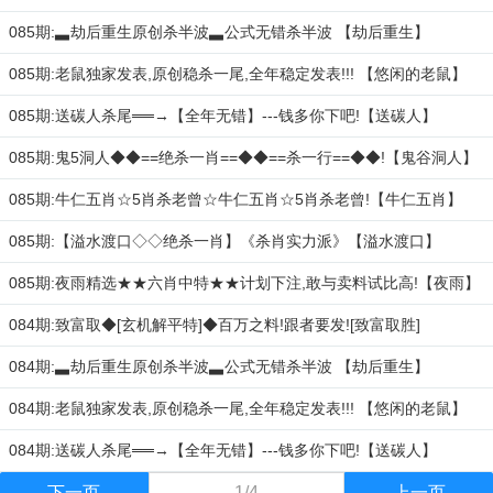
085期:▃劫后重生原创杀半波▃公式无错杀半波 【劫后重生】
085期:老鼠独家发表,原创稳杀一尾,全年稳定发表!!! 【悠闲的老鼠】
085期:送碳人杀尾══→【全年无错】---钱多你下吧!【送碳人】
085期:鬼5洞人◆◆==绝杀一肖==◆◆==杀一行==◆◆!【鬼谷洞人】
085期:牛仁五肖☆5肖杀老曾☆牛仁五肖☆5肖杀老曾!【牛仁五肖】
085期:【溢水渡口◇◇绝杀一肖】《杀肖实力派》【溢水渡口】
085期:夜雨精选★★六肖中特★★计划下注,敢与卖料试比高!【夜雨】
084期:致富取◆[玄机解平特]◆百万之料!跟者要发![致富取胜]
084期:▃劫后重生原创杀半波▃公式无错杀半波 【劫后重生】
084期:老鼠独家发表,原创稳杀一尾,全年稳定发表!!! 【悠闲的老鼠】
084期:送碳人杀尾══→【全年无错】---钱多你下吧!【送碳人】
下一页
1/4
上一页