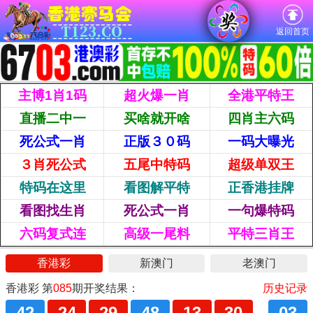
返回首页
主博1肖1码
超火爆一肖
全港平特王
直播二中一
买啥就开啥
四肖主六码
死公式一肖
正版３０码
一码大曝光
３肖死公式
五尾中特码
超级单双王
特码在这里
看图解平特
正香港挂牌
看图找生肖
死公式一肖
一句爆特码
六码复式连
高级一尾料
平特三肖王