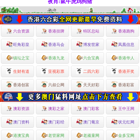
夜肖:鼠牛虎鸡狗猪
六合资源
香港挂牌
特区总站
香港跑狗
旺角彩皇
香港马会
博发世家
凤凰信息
镇坛之宝
香港九龙
六合宝典
香港华人
生财有道
亚视彩票
二四六彩
香港开奖
香港创富
六叔公网
天天好彩
香港彩富
澳彩资源
澳彩之家
澳门彩客
王中王网
澳门资料
澳门彩经
澳门葡京
状元红网
港澳宝典
老管家网
老顽童网
金多宝网