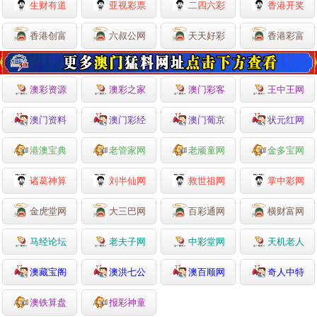
生财有道
亚视彩票
二四六彩
香港开奖
香港创富
六叔公网
天天好彩
香港彩富
澳彩资源
澳彩之家
澳门彩客
王中王网
澳门资料
澳门彩经
澳门葡京
状元红网
港澳宝典
老管家网
老顽童网
金多宝网
诸葛神算
刘半仙网
救世祖网
掌中彩网
金虎堂网
大三巴网
百彩通网
横财富网
马经论坛
老夫子网
中彩堂网
天机老人
澳藏宝阁
澳洪七公
澳百顺网
奇人中特
澳铁算盘
报彩神童