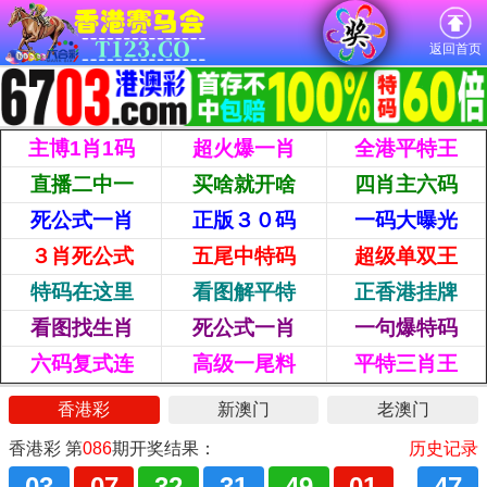
返回首页
主博1肖1码
超火爆一肖
全港平特王
直播二中一
买啥就开啥
四肖主六码
死公式一肖
正版３０码
一码大曝光
３肖死公式
五尾中特码
超级单双王
特码在这里
看图解平特
正香港挂牌
看图找生肖
死公式一肖
一句爆特码
六码复式连
高级一尾料
平特三肖王