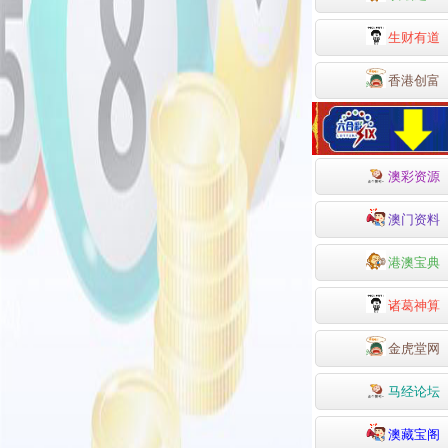
生财有道
香港创富
澳彩资源
澳门资料
港澳宝典
诸葛神算
金虎堂网
马经论坛
澳藏宝阁