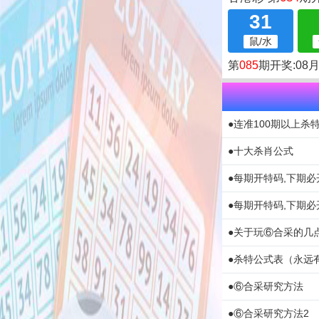
●连准100期以上杀
●十大杀肖公式
●每期开特码,下期必开
●每期开特码,下期必开
●关于玩⑥合采的几点
●杀特公式表（永远
●⑥合采研究方法
●⑥合采研究方法2