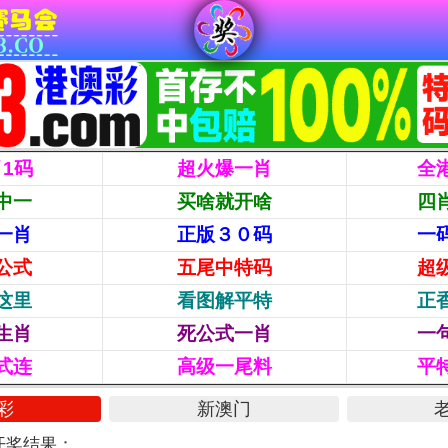
肖1码
超火爆一肖
全
中一
买啥就开啥
四
一肖
正版３０码
一
公式
五尾中特码
超
这里
看图解平特
正
生肖
死公式一肖
一
式连
高级一尾料
平