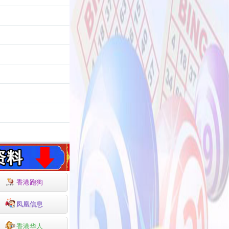
香港跑狗
凤凰信息
香港华人