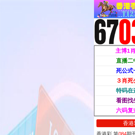
主博1
直播二
死公式
３肖死
特码在
看图找
六码复