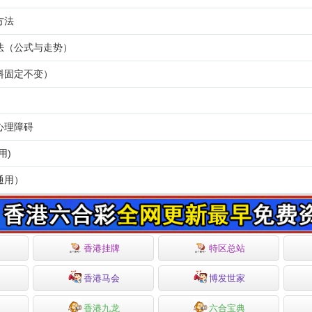
方法
法（公式与走势）
料固定不变）
心理障碍
用)
通用）
香港挂牌
特区总站
香港马会
博发世家
香港九龙
六合宝典