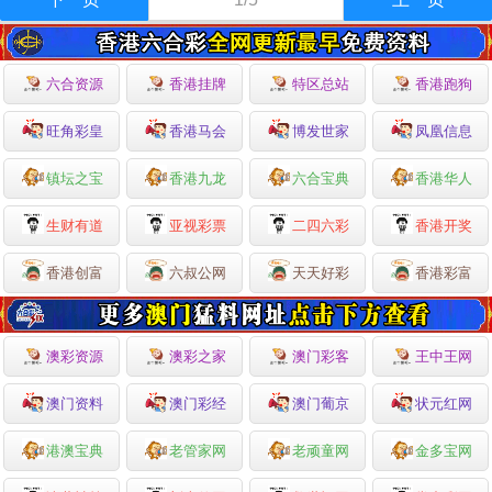
六合资源
香港挂牌
特区总站
香港跑狗
旺角彩皇
香港马会
博发世家
凤凰信息
镇坛之宝
香港九龙
六合宝典
香港华人
生财有道
亚视彩票
二四六彩
香港开奖
香港创富
六叔公网
天天好彩
香港彩富
澳彩资源
澳彩之家
澳门彩客
王中王网
澳门资料
澳门彩经
澳门葡京
状元红网
港澳宝典
老管家网
老顽童网
金多宝网