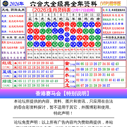
香港赛马会【特别说明】
本论坛所提供的内容、资料、图片和资讯，只应用在合法
的⑥合彩资料探讨，暂不适用于其它，外围博彩和使用。
特此声明！
论坛免责声明：以上所有广告内容均为赞助商提供，本站