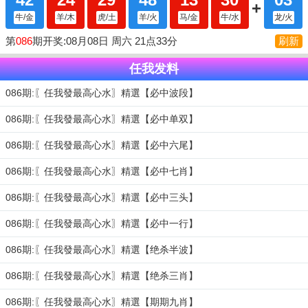
任我发料
086期:〖任我發最高心水〗精選【必中波段】
086期:〖任我發最高心水〗精選【必中单双】
086期:〖任我發最高心水〗精選【必中六尾】
086期:〖任我發最高心水〗精選【必中七肖】
086期:〖任我發最高心水〗精選【必中三头】
086期:〖任我發最高心水〗精選【必中一行】
086期:〖任我發最高心水〗精選【绝杀半波】
086期:〖任我發最高心水〗精選【绝杀三肖】
086期:〖任我發最高心水〗精選【期期九肖】