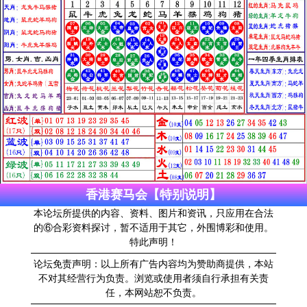
香港赛马会【特别说明】
本论坛所提供的内容、资料、图片和资讯，只应用在合法
的⑥合彩资料探讨，暂不适用于其它，外围博彩和使用。
特此声明！
论坛免责声明：以上所有广告内容均为赞助商提供，本站
不对其经营行为负责。浏览或使用者须自行承担有关责
任，本网站恕不负责。