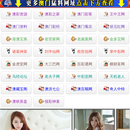
澳彩资源
澳彩之家
澳门彩客
王中王网
澳门资料
澳门彩经
澳门葡京
状元红网
港澳宝典
老管家网
老顽童网
金多宝网
诸葛神算
刘半仙网
救世祖网
掌中彩网
金虎堂网
大三巴网
百彩通网
横财富网
马经论坛
老夫子网
中彩堂网
天机老人
澳藏宝阁
澳洪七公
澳百顺网
奇人中特
澳铁算盘
报彩神童