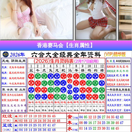
香港赛马会【生肖属性】