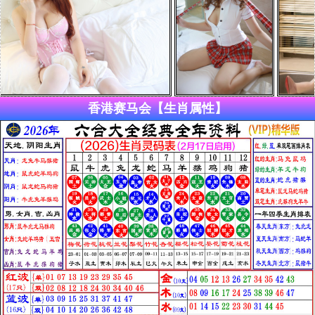
香港赛马会【生肖属性】