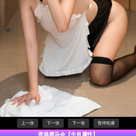
上一张
下一张
下一张
暂停轮播
香港赛马会【生肖属性】