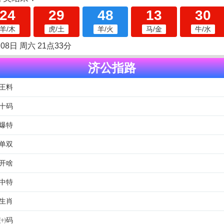
济公指路
肖王料
选十码
肖爆特
中单双
啥开啥
波中特
后生肖
杀㈩码