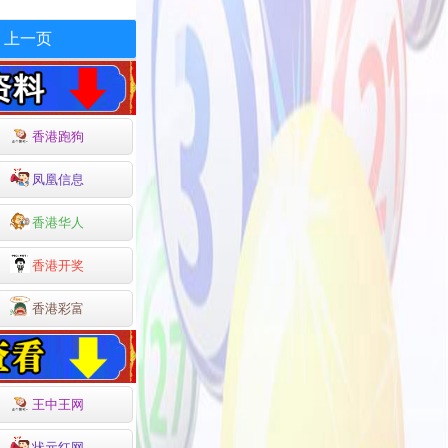
上一页
香港跑狗
凤凰信息
香港华人
香港开奖
香港彩富
王中王网
状元红网