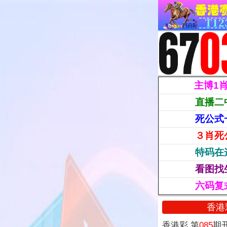
主博1
直播二
死公式
３肖死
特码在
看图找
六码复