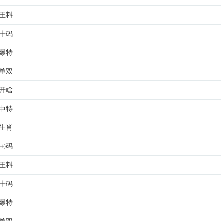
肖王料
选十码
肖爆特
中单双
啥开啥
波中特
后生肖
杀㈩码
肖王料
选十码
肖爆特