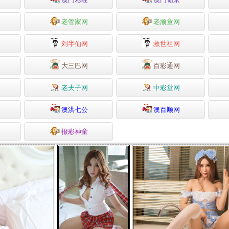
老管家网
老顽童网
刘半仙网
救世祖网
大三巴网
百彩通网
老夫子网
中彩堂网
澳洪七公
澳百顺网
报彩神童