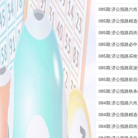
085期:济公指路六
085期:济公指路精
085期:济公指路四
085期:济公指路必
085期:济公指路买
085期:济公指路双
085期:济公指路前
085期:济公指路铁
084期:济公指路六
084期:济公指路精
084期:济公指路四