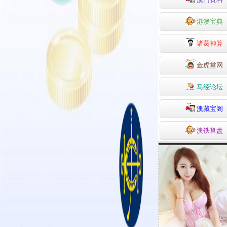
港澳宝典
诸葛神算
金虎堂网
马经论坛
澳藏宝阁
澳铁算盘