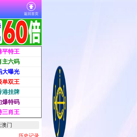
返回首页
港平特王
肖主六码
码大曝光
级单双王
香港挂牌
句爆特码
特三肖王