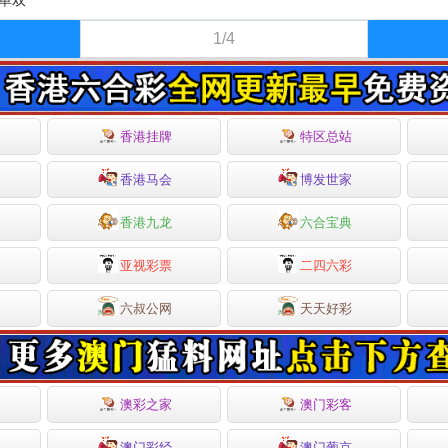
中单双
1/4
香港挂牌
特区总站
香港马会
博发世家
香港九龙
六合宝典
亚视彩票
二四六彩
六叔公网
天天好彩
澳彩之家
澳门彩客
澳门彩经
澳门葡京