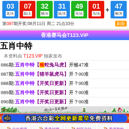
香港赛马会
T123.VIP
五肖中特
本资料由
T123.VIP
独家发布
086期:
五肖中特
【
猴
蛇兔马虎】
开猴47准
087期:
五肖中特
【猪羊鼠虎马】
开？00准
088期:
五肖中特
【开奖日更新】
开？00准
089期:
五肖中特
【开奖日更新】
开？00准
090期:
五肖中特
【开奖日更新】
开？00准