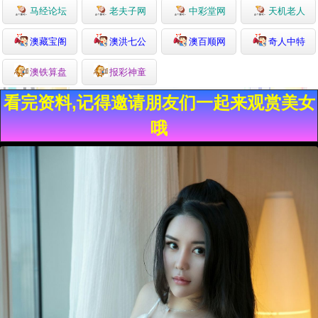
马经论坛
老夫子网
中彩堂网
天机老人
澳藏宝阁
澳洪七公
澳百顺网
奇人中特
澳铁算盘
报彩神童
看完资料,记得邀请朋友们一起来观赏美女
哦