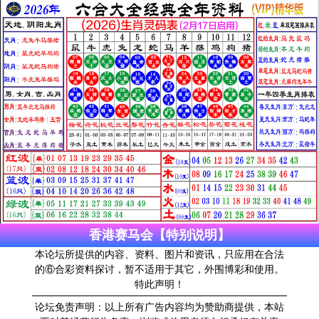
香港赛马会【特别说明】
本论坛所提供的内容、资料、图片和资讯，只应用在合法
的⑥合彩资料探讨，暂不适用于其它，外围博彩和使用。
特此声明！
论坛免责声明：以上所有广告内容均为赞助商提供，本站