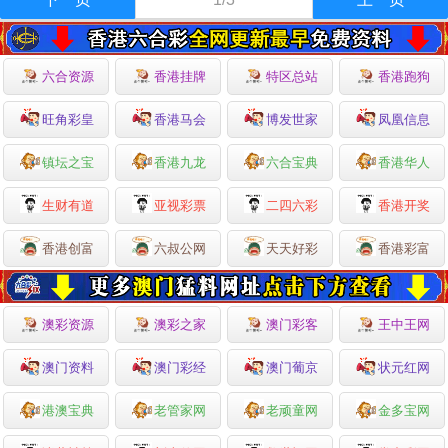
六合资源
香港挂牌
特区总站
香港跑狗
旺角彩皇
香港马会
博发世家
凤凰信息
镇坛之宝
香港九龙
六合宝典
香港华人
生财有道
亚视彩票
二四六彩
香港开奖
香港创富
六叔公网
天天好彩
香港彩富
澳彩资源
澳彩之家
澳门彩客
王中王网
澳门资料
澳门彩经
澳门葡京
状元红网
港澳宝典
老管家网
老顽童网
金多宝网