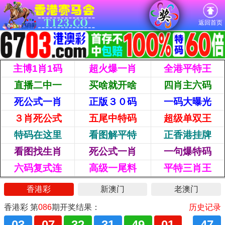
返回首页
主博1肖1码
超火爆一肖
全港平特王
直播二中一
买啥就开啥
四肖主六码
死公式一肖
正版３０码
一码大曝光
３肖死公式
五尾中特码
超级单双王
特码在这里
看图解平特
正香港挂牌
看图找生肖
死公式一肖
一句爆特码
六码复式连
高级一尾料
平特三肖王