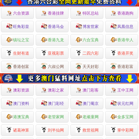
六合资源
香港挂牌
特区总站
香港跑狗
旺角彩皇
香港马会
博发世家
凤凰信息
镇坛之宝
香港九龙
六合宝典
香港华人
生财有道
亚视彩票
二四六彩
香港开奖
香港创富
六叔公网
天天好彩
香港彩富
澳彩资源
澳彩之家
澳门彩客
王中王网
澳门资料
澳门彩经
澳门葡京
状元红网
港澳宝典
老管家网
老顽童网
金多宝网
诸葛神算
刘半仙网
救世祖网
掌中彩网