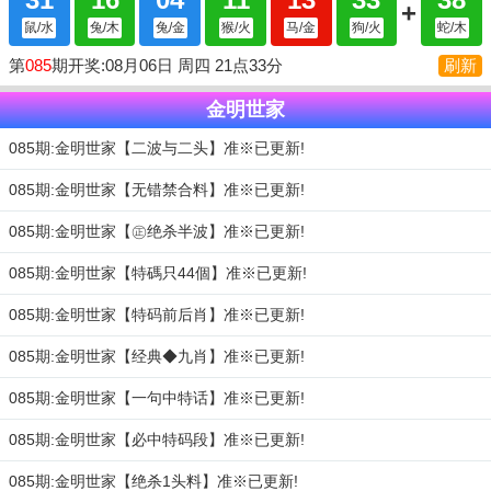
金明世家
085期:金明世家【二波与二头】准※已更新!
085期:金明世家【无错禁合料】准※已更新!
085期:金明世家【㊣绝杀半波】准※已更新!
085期:金明世家【特碼只44個】准※已更新!
085期:金明世家【特码前后肖】准※已更新!
085期:金明世家【经典◆九肖】准※已更新!
085期:金明世家【一句中特话】准※已更新!
085期:金明世家【必中特码段】准※已更新!
085期:金明世家【绝杀1头料】准※已更新!