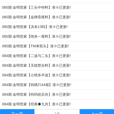
085期:金明世家【三头中特料】准※已更新!
085期:金明世家【金牌⑥尾料】准※已更新!
085期:金明世家【决杀13码】准※已更新!
085期:金明世家【绝杀一尾料】准※已更新!
085期:金明世家【TM单双头】准※已更新!
084期:金明世家【二波与二头】准※已更新!
084期:金明世家【无错禁合料】准※已更新!
084期:金明世家【㊣绝杀半波】准※已更新!
084期:金明世家【特碼只44個】准※已更新!
084期:金明世家【特码前后肖】准※已更新!
084期:金明世家【经典◆九肖】准※已更新!
下一页
1/6
上一页