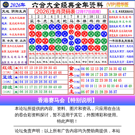
香港赛马会【特别说明】
本论坛所提供的内容、资料、图片和资讯，只应用在合法
的⑥合彩资料探讨，暂不适用于其它，外围博彩和使用。
特此声明！
论坛免责声明：以上所有广告内容均为赞助商提供，本站