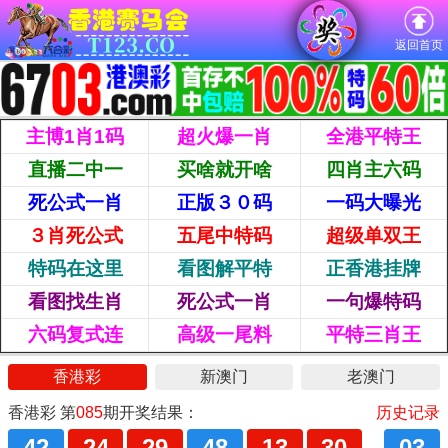
返回首页
主博1肖1码
超火爆一肖
全港平特王
直播二中一
买啥就开啥
四肖主六码
死公式一肖
正版３０码
一码大曝光
３肖死公式
五尾中特码
超级单双王
特码在这里
看图解平特
正香港挂牌
看图找生肖
死公式一肖
一句爆特码
六码复式连
高级一尾料
平特三肖王