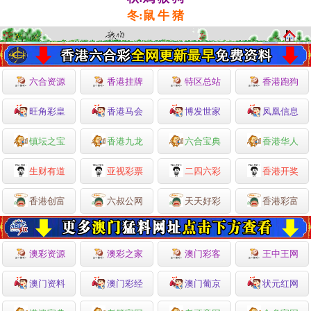
冬:鼠 牛 猪
六合资源
香港挂牌
特区总站
香港跑狗
旺角彩皇
香港马会
博发世家
凤凰信息
镇坛之宝
香港九龙
六合宝典
香港华人
生财有道
亚视彩票
二四六彩
香港开奖
香港创富
六叔公网
天天好彩
香港彩富
澳彩资源
澳彩之家
澳门彩客
王中王网
澳门资料
澳门彩经
澳门葡京
状元红网