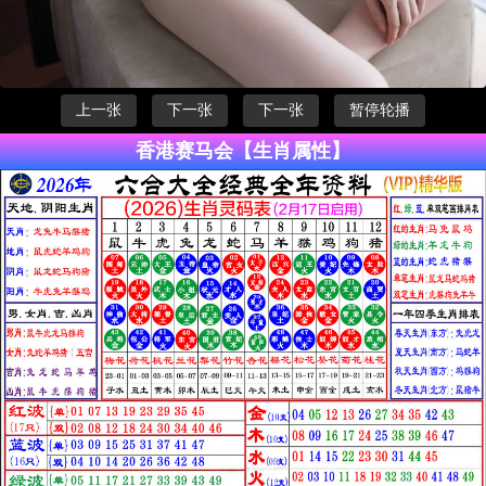
上一张
下一张
下一张
暂停轮播
香港赛马会【生肖属性】