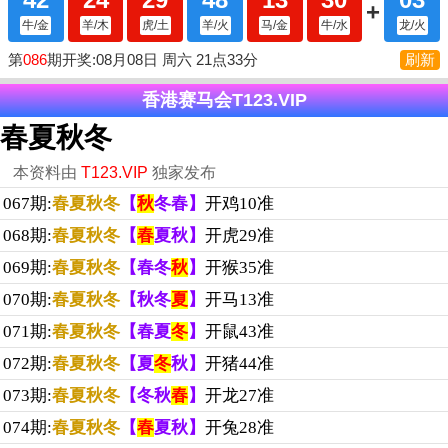
香港赛马会
T123.VIP
春夏秋冬
本资料由
T123.VIP
独家发布
067期:
春夏秋冬
【
秋
冬春】
开鸡10准
068期:
春夏秋冬
【
春
夏秋】
开虎29准
069期:
春夏秋冬
【春冬
秋
】
开猴35准
070期:
春夏秋冬
【秋冬
夏
】
开马13准
071期:
春夏秋冬
【春夏
冬
】
开鼠43准
072期:
春夏秋冬
【夏
冬
秋】
开猪44准
073期:
春夏秋冬
【冬秋
春
】
开龙27准
074期:
春夏秋冬
【
春
夏秋】
开兔28准