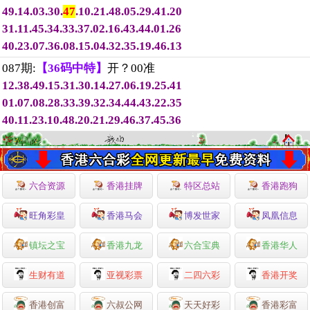
49.14.03.30.
47
.10.21.48.05.29.41.20
31.11.45.34.33.37.02.16.43.44.01.26
40.23.07.36.08.15.04.32.35.19.46.13
087期:
【36码中特】
开？00准
12.38.49.15.31.30.14.27.06.19.25.41
01.07.08.28.33.39.32.34.44.43.22.35
40.11.23.10.48.20.21.29.46.37.45.36
六合资源
香港挂牌
特区总站
香港跑狗
旺角彩皇
香港马会
博发世家
凤凰信息
镇坛之宝
香港九龙
六合宝典
香港华人
生财有道
亚视彩票
二四六彩
香港开奖
香港创富
六叔公网
天天好彩
香港彩富