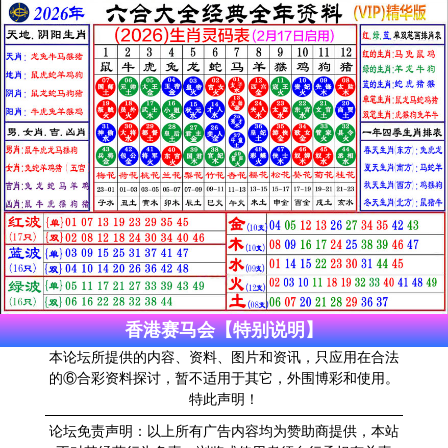
香港赛马会【特别说明】
本论坛所提供的内容、资料、图片和资讯，只应用在合法
的⑥合彩资料探讨，暂不适用于其它，外围博彩和使用。
特此声明！
论坛免责声明：以上所有广告内容均为赞助商提供，本站