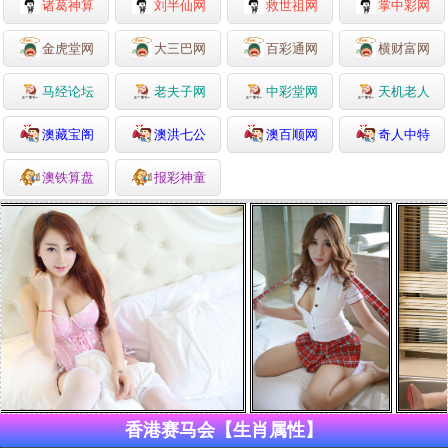
诸葛神算
刘半仙网
救世祖网
掌中彩网
金虎堂网
大三巴网
百彩通网
横财富网
马经论坛
老夫子网
中彩堂网
天机老人
澳藏宝阁
澳洪七公
澳百顺网
奇人中特
澳铁算盘
报彩神童
香港赛马会【生肖属性】