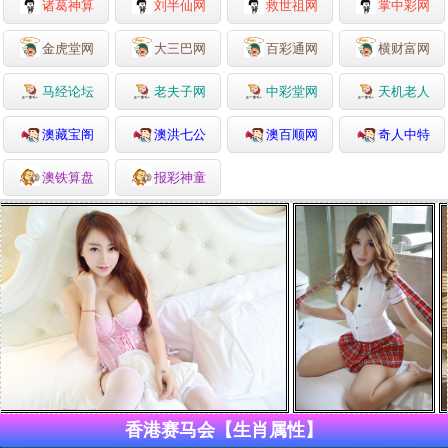
诸葛神算
刘半仙网
救世祖网
掌中彩网
金虎堂网
大三巴网
百彩通网
横财富网
马经论坛
老夫子网
中彩堂网
天机老人
澳藏宝阁
澳洪七公
澳百顺网
奇人中特
澳铁算盘
报彩神童
香港赛马会【生肖属性】