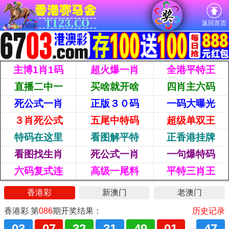
返回首页
主博1肖1码
超火爆一肖
全港平特王
直播二中一
买啥就开啥
四肖主六码
死公式一肖
正版３０码
一码大曝光
３肖死公式
五尾中特码
超级单双王
特码在这里
看图解平特
正香港挂牌
看图找生肖
死公式一肖
一句爆特码
六码复式连
高级一尾料
平特三肖王