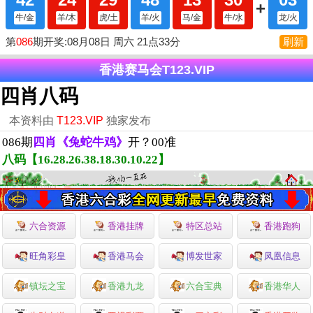
香港赛马会
T123.VIP
四肖八码
本资料由
T123.VIP
独家发布
086期
四肖《兔蛇牛鸡》
开？00准
八码【16.28.26.38.18.30.10.22】
六合资源
香港挂牌
特区总站
香港跑狗
旺角彩皇
香港马会
博发世家
凤凰信息
镇坛之宝
香港九龙
六合宝典
香港华人