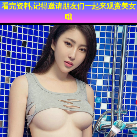
看完资料,记得邀请朋友们一起来观赏美女
哦