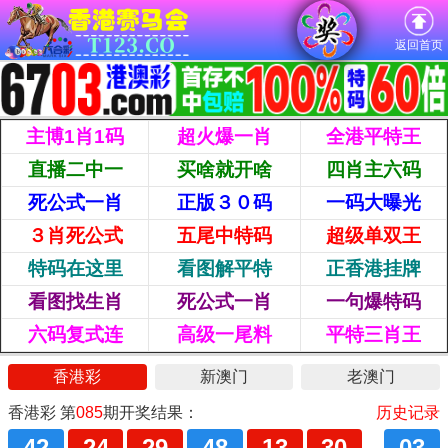
返回首页
主博1肖1码
超火爆一肖
全港平特王
直播二中一
买啥就开啥
四肖主六码
死公式一肖
正版３０码
一码大曝光
３肖死公式
五尾中特码
超级单双王
特码在这里
看图解平特
正香港挂牌
看图找生肖
死公式一肖
一句爆特码
六码复式连
高级一尾料
平特三肖王