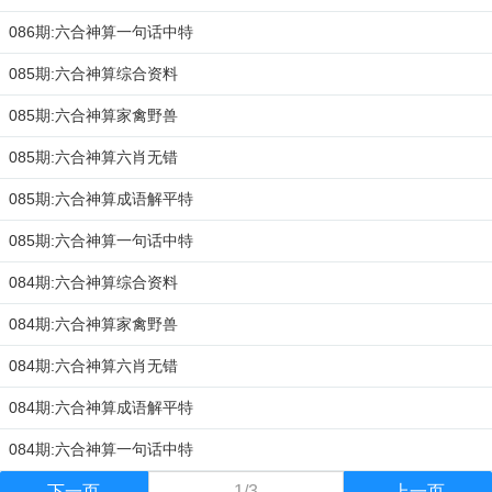
086期:六合神算一句话中特
085期:六合神算综合资料
085期:六合神算家禽野兽
085期:六合神算六肖无错
085期:六合神算成语解平特
085期:六合神算一句话中特
084期:六合神算综合资料
084期:六合神算家禽野兽
084期:六合神算六肖无错
084期:六合神算成语解平特
084期:六合神算一句话中特
下一页
1/3
上一页