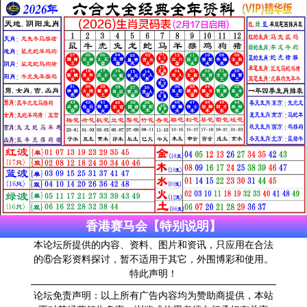
香港赛马会【特别说明】
本论坛所提供的内容、资料、图片和资讯，只应用在合法
的⑥合彩资料探讨，暂不适用于其它，外围博彩和使用。
特此声明！
论坛免责声明：以上所有广告内容均为赞助商提供，本站