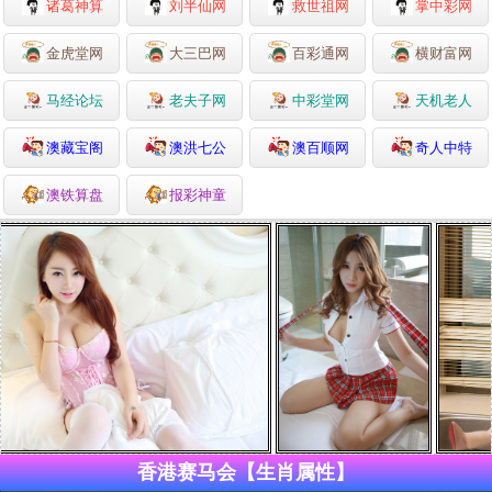
诸葛神算
刘半仙网
救世祖网
掌中彩网
金虎堂网
大三巴网
百彩通网
横财富网
马经论坛
老夫子网
中彩堂网
天机老人
澳藏宝阁
澳洪七公
澳百顺网
奇人中特
澳铁算盘
报彩神童
香港赛马会【生肖属性】