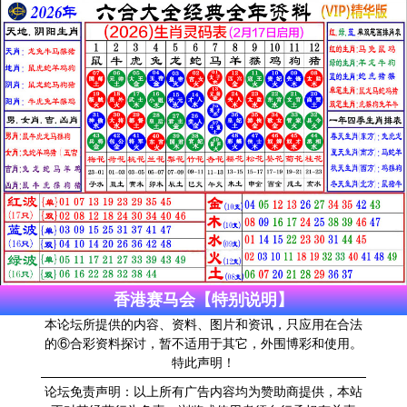
香港赛马会【特别说明】
本论坛所提供的内容、资料、图片和资讯，只应用在合法
的⑥合彩资料探讨，暂不适用于其它，外围博彩和使用。
特此声明！
论坛免责声明：以上所有广告内容均为赞助商提供，本站