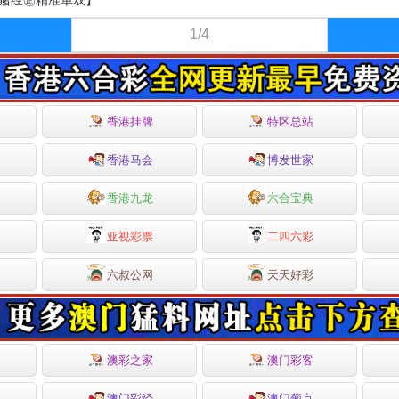
【赌经㊣精准单双】
1/4
香港挂牌
特区总站
香港马会
博发世家
香港九龙
六合宝典
亚视彩票
二四六彩
六叔公网
天天好彩
澳彩之家
澳门彩客
澳门彩经
澳门葡京