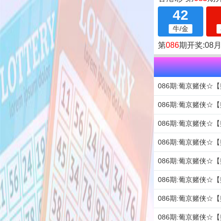
086期:葡京赌侠☆
086期:葡京赌侠☆
086期:葡京赌侠☆
086期:葡京赌侠☆
086期:葡京赌侠☆
086期:葡京赌侠☆
086期:葡京赌侠☆
086期:葡京赌侠☆