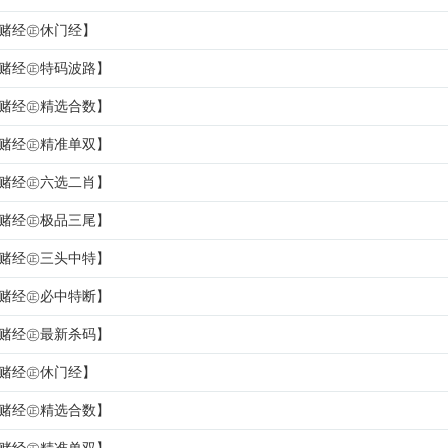
【赌经㊣休门经】
【赌经㊣特码波路】
【赌经㊣精选合数】
【赌经㊣精准单双】
【赌经㊣六选二肖】
【赌经㊣极品三尾】
【赌经㊣三头中特】
【赌经㊣必中特断】
【赌经㊣最新杀码】
【赌经㊣休门经】
【赌经㊣精选合数】