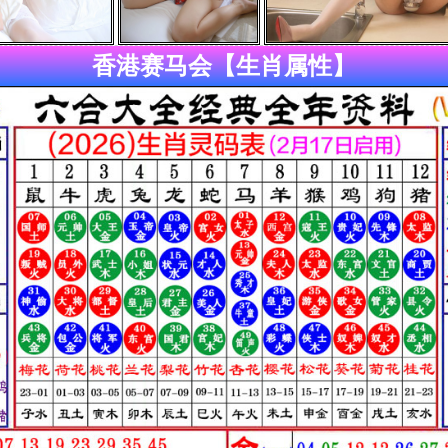
香港赛马会【生肖属性】