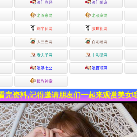
澳门彩经
澳门葡京
老管家网
老顽童网
刘半仙网
救世祖网
大三巴网
百彩通网
老夫子网
中彩堂网
澳洪七公
澳百顺网
报彩神童
看完资料,记得邀请朋友们一起来观赏美女