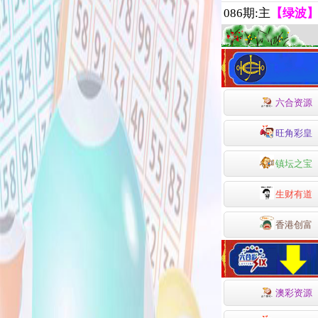
086期:主
【绿波
六合资源
旺角彩皇
镇坛之宝
生财有道
香港创富
澳彩资源