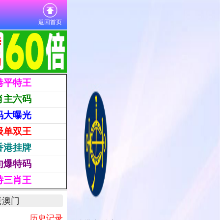
返回首页
港平特王
肖主六码
码大曝光
级单双王
香港挂牌
句爆特码
特三肖王