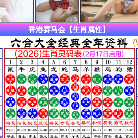
香港赛马会【生肖属性】