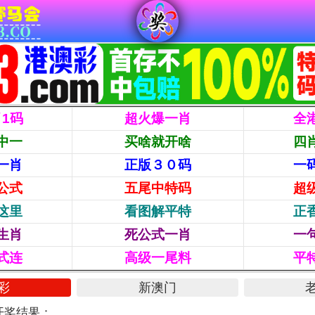
肖1码
超火爆一肖
全
中一
买啥就开啥
四
一肖
正版３０码
一
公式
五尾中特码
超
这里
看图解平特
正
生肖
死公式一肖
一
式连
高级一尾料
平