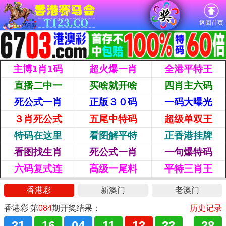
返回首页
主博1肖1码
超火爆一肖
全港平特王
直播二中一
买啥就开啥
四肖主六码
死公式一肖
正版３０码
一码大曝光
３肖死公式
五尾中特码
超级单双王
特码在这里
看图解平特
正香港挂牌
看图找生肖
死公式一肖
一句爆特码
六码复式连
高级一尾料
平特三肖王