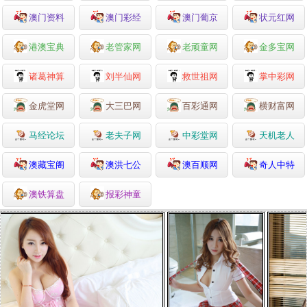
澳门资料
澳门彩经
澳门葡京
状元红网
港澳宝典
老管家网
老顽童网
金多宝网
诸葛神算
刘半仙网
救世祖网
掌中彩网
金虎堂网
大三巴网
百彩通网
横财富网
马经论坛
老夫子网
中彩堂网
天机老人
澳藏宝阁
澳洪七公
澳百顺网
奇人中特
澳铁算盘
报彩神童