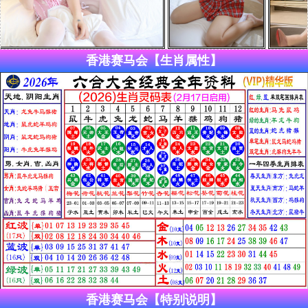
香港赛马会【生肖属性】
香港赛马会【特别说明】