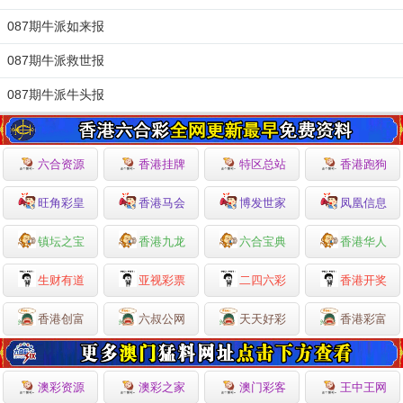
087期牛派如来报
087期牛派救世报
087期牛派牛头报
六合资源
香港挂牌
特区总站
香港跑狗
旺角彩皇
香港马会
博发世家
凤凰信息
镇坛之宝
香港九龙
六合宝典
香港华人
生财有道
亚视彩票
二四六彩
香港开奖
香港创富
六叔公网
天天好彩
香港彩富
澳彩资源
澳彩之家
澳门彩客
王中王网