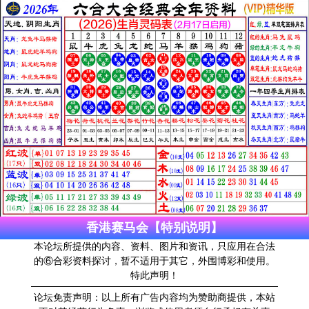
香港赛马会【特别说明】
本论坛所提供的内容、资料、图片和资讯，只应用在合法
的⑥合彩资料探讨，暂不适用于其它，外围博彩和使用。
特此声明！
论坛免责声明：以上所有广告内容均为赞助商提供，本站