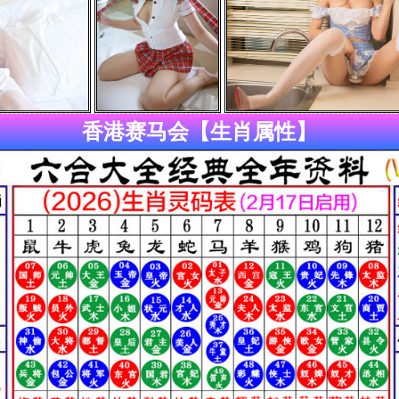
香港赛马会【生肖属性】