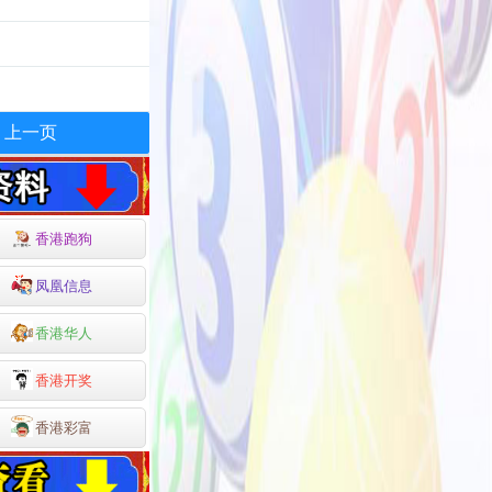
上一页
香港跑狗
凤凰信息
香港华人
香港开奖
香港彩富