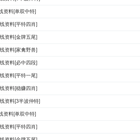
线资料[单双中特]
在线资料[平特四肖]
在线资料[金牌五尾]
在线资料[家禽野兽]
在线资料[必中四段]
在线资料[平特一尾]
在线资料[稳赚四肖]
线资料[3半波仲特]
线资料[单双中特]
在线资料[平特四肖]
在线资料[金牌五尾]