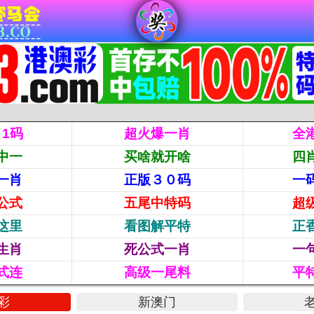
肖1码
超火爆一肖
全
中一
买啥就开啥
四
一肖
正版３０码
一
公式
五尾中特码
超
这里
看图解平特
正
生肖
死公式一肖
一
式连
高级一尾料
平