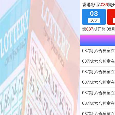
087期:六合神童
087期:六合神童
087期:六合神童
087期:六合神童
087期:六合神童
087期:六合神童
087期:六合神童在