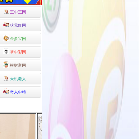
王中王网
状元红网
金多宝网
掌中彩网
横财富网
天机老人
奇人中特