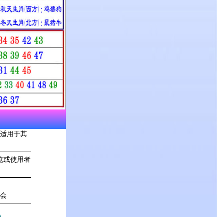
适用于其
览或使用者
会