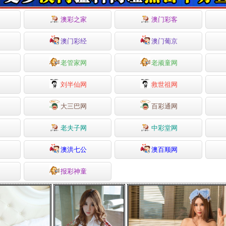
澳彩之家
澳门彩客
澳门彩经
澳门葡京
老管家网
老顽童网
刘半仙网
救世祖网
大三巴网
百彩通网
老夫子网
中彩堂网
澳洪七公
澳百顺网
报彩神童