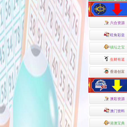
六合资源
旺角彩皇
镇坛之宝
生财有道
香港创富
澳彩资源
澳门资料
港澳宝典