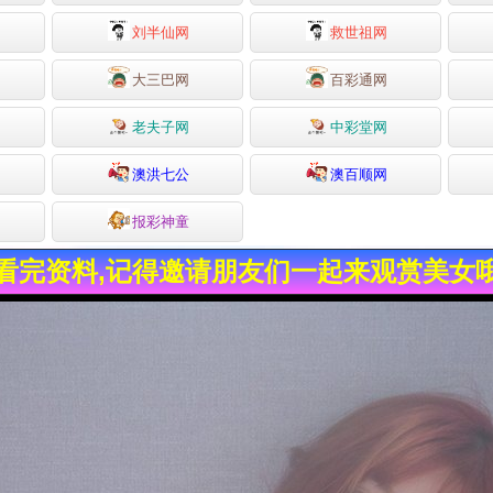
刘半仙网
救世祖网
大三巴网
百彩通网
老夫子网
中彩堂网
澳洪七公
澳百顺网
报彩神童
看完资料,记得邀请朋友们一起来观赏美女