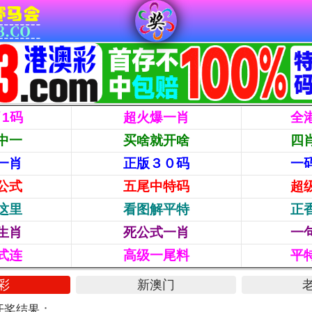
肖1码
超火爆一肖
全
中一
买啥就开啥
四
一肖
正版３０码
一
公式
五尾中特码
超
这里
看图解平特
正
生肖
死公式一肖
一
式连
高级一尾料
平