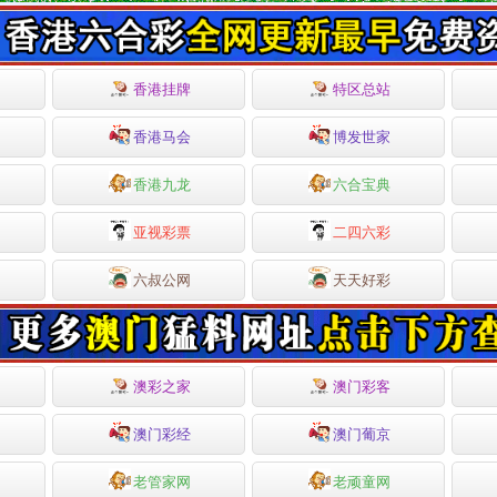
香港挂牌
特区总站
香港马会
博发世家
香港九龙
六合宝典
亚视彩票
二四六彩
六叔公网
天天好彩
澳彩之家
澳门彩客
澳门彩经
澳门葡京
老管家网
老顽童网