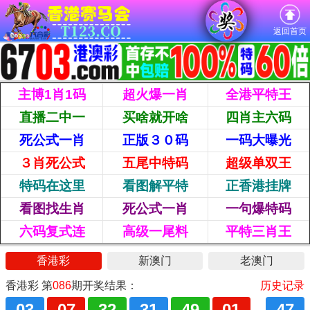
返回首页
主博1肖1码
超火爆一肖
全港平特王
直播二中一
买啥就开啥
四肖主六码
死公式一肖
正版３０码
一码大曝光
３肖死公式
五尾中特码
超级单双王
特码在这里
看图解平特
正香港挂牌
看图找生肖
死公式一肖
一句爆特码
六码复式连
高级一尾料
平特三肖王