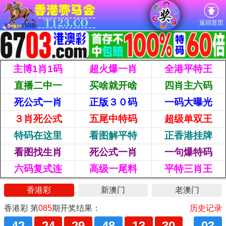
返回首页
主博1肖1码
超火爆一肖
全港平特王
直播二中一
买啥就开啥
四肖主六码
死公式一肖
正版３０码
一码大曝光
３肖死公式
五尾中特码
超级单双王
特码在这里
看图解平特
正香港挂牌
看图找生肖
死公式一肖
一句爆特码
六码复式连
高级一尾料
平特三肖王