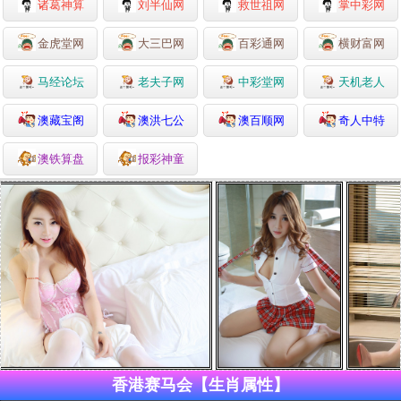
诸葛神算
刘半仙网
救世祖网
掌中彩网
金虎堂网
大三巴网
百彩通网
横财富网
马经论坛
老夫子网
中彩堂网
天机老人
澳藏宝阁
澳洪七公
澳百顺网
奇人中特
澳铁算盘
报彩神童
香港赛马会【生肖属性】