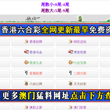
尾数小:0尾-4尾
尾数大:5尾-9尾
香港挂牌
特区总站
香港马会
博发世家
香港九龙
六合宝典
亚视彩票
二四六彩
六叔公网
天天好彩
澳彩之家
澳门彩客