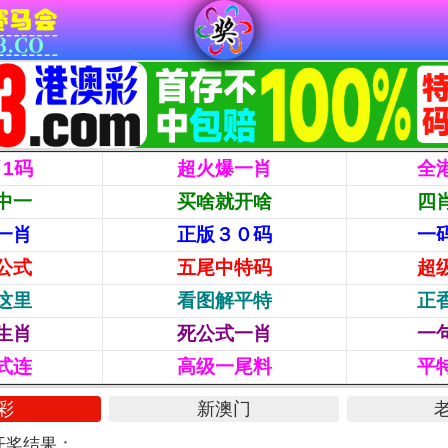
肖1码
超火爆一肖
全
中一
买啥就开啥
四
一肖
正版３０码
一
公式
五尾中特码
超
这里
看图解平特
正
生肖
死公式一肖
一
式连
高级一尾料
平