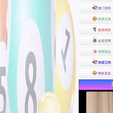
澳门资料
港澳宝典
诸葛神算
金虎堂网
马经论坛
澳藏宝阁
澳铁算盘