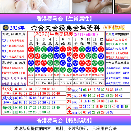
香港赛马会【生肖属性】
香港赛马会【特别说明】
本论坛所提供的内容、资料、图片和资讯，只应用在合法