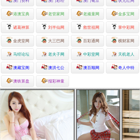
澳门资料
澳门彩经
澳门葡京
状元红网
港澳宝典
老管家网
老顽童网
金多宝网
诸葛神算
刘半仙网
救世祖网
掌中彩网
金虎堂网
大三巴网
百彩通网
横财富网
马经论坛
老夫子网
中彩堂网
天机老人
澳藏宝阁
澳洪七公
澳百顺网
奇人中特
澳铁算盘
报彩神童