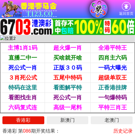
返回首页
主博1肖1码
超火爆一肖
全港平特王
直播二中一
买啥就开啥
四肖主六码
死公式一肖
正版３０码
一码大曝光
３肖死公式
五尾中特码
超级单双王
特码在这里
看图解平特
正香港挂牌
看图找生肖
死公式一肖
一句爆特码
六码复式连
高级一尾料
平特三肖王